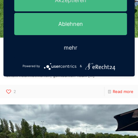
Akzeptieren
Ablehnen
Teamgeist und Power im Fuchsparkstadion
mehr
Am Freitag, den 03.07.2026 hieß es für unsere Viertklässler: Auf
ins Fuchsparkstadion Bamberg! Beim großen Leichtathletik-
Powered by
&
Wettbewerb der Grundschulen trat unsere Grundschule mit
einem hochmotivierten, gemischten Team
[…]
2
Read more