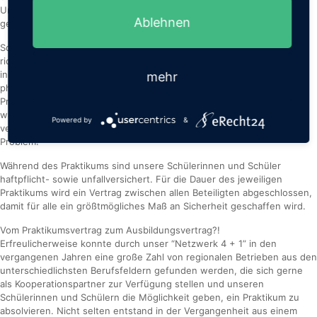
Unterricht vorgestellt als auch bewertet, um auf diese Weise die
Ablehnen
gemachten Erfahrungen bestmöglich aufzuarbeiten und zu sichern.
Sollte es sich herausstellen, dass der gewählte Beruf doch nicht der
richtige ist, haben unsere Schülerinnen und Schüler die Gelegenheit,
in der zweiten Praktikums-
mehr
phase, die sich an die mehrwöchige Auswertungs- und
Präsentationsphase anschließt, den Beruf zu wechseln und es
während eines Zeitraums von erneut zehn Wochen wieder zu
Powered by
&
versuchen, den für sich passenden Beruf zu finden. Dank 4 + 1 kein
Problem!
Während des Praktikums sind unsere Schülerinnen und Schüler
haftpflicht- sowie unfallversichert. Für die Dauer des jeweiligen
Praktikums wird ein Vertrag zwischen allen Beteiligten abgeschlossen,
damit für alle ein größtmögliches Maß an Sicherheit geschaffen wird.
Vom Praktikumsvertrag zum Ausbildungsvertrag?!
Erfreulicherweise konnte durch unser “Netzwerk 4 + 1” in den
vergangenen Jahren eine große Zahl von regionalen Betrieben aus den
unterschiedlichsten Berufsfeldern gefunden werden, die sich gerne
als Kooperationspartner zur Verfügung stellen und unseren
Schülerinnen und Schülern die Möglichkeit geben, ein Praktikum zu
absolvieren. Nicht selten entstand in der Vergangenheit aus einem