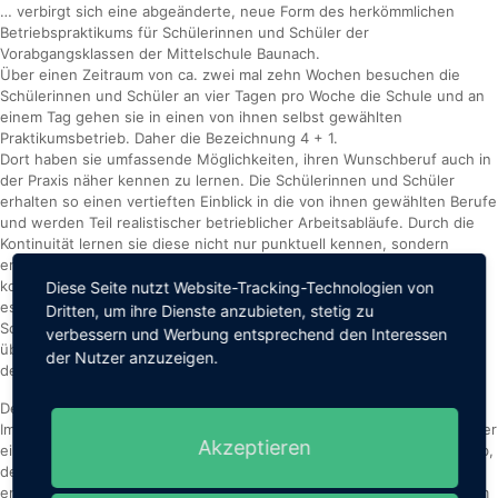
… verbirgt sich eine abgeänderte, neue Form des herkömmlichen
Betriebspraktikums für Schülerinnen und Schüler der
Vorabgangsklassen der Mittelschule Baunach.
Über einen Zeitraum von ca. zwei mal zehn Wochen besuchen die
Schülerinnen und Schüler an vier Tagen pro Woche die Schule und an
einem Tag gehen sie in einen von ihnen selbst gewählten
Praktikumsbetrieb. Daher die Bezeichnung 4 + 1.
Dort haben sie umfassende Möglichkeiten, ihren Wunschberuf auch in
der Praxis näher kennen zu lernen. Die Schülerinnen und Schüler
erhalten so einen vertieften Einblick in die von ihnen gewählten Berufe
und werden Teil realistischer betrieblicher Arbeitsabläufe. Durch die
Kontinuität lernen sie diese nicht nur punktuell kennen, sondern
erweitern ihre persönlichen Fähigkeiten hinsichtlich einer
kompetenten, eigenverantwortlichen Berufswahl deutlich stärker, als
Diese Seite nutzt Website-Tracking-Technologien von
es in einem Wochenpraktikum der Fall ist, bzw. sein kann. Die
Dritten, um ihre Dienste anzubieten, stetig zu
Schülerinnen und Schüler lernen einen Betrieb / ihren Wunschberuf
verbessern und Werbung entsprechend den Interessen
über einen wesentlich längeren Zeitraum kennen und können so
der Nutzer anzuzeigen.
deutlich besser die einzelnen Facetten eines Berufes erleben.
Der Praxistag - ein fester Bestandteil des Schulwoche
Im Rahmen dieser Praxistage fertigen unsere Schülerinnen und Schüler
Akzeptieren
eine Dokumentationsmappe an, in der z. B. Tagesberichte, der Betrieb,
der gewählte Beruf und ihnen im Praktikum übertragene Aufgaben
enthalten sind. Das Ganze wird dann im Rahmen einer Präsentation im