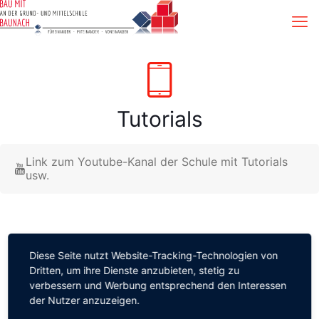
Tutorials
Link zum Youtube-Kanal der Schule mit Tutorials
usw.
Haben Sie Fragen? Kontaktieren Sie uns!
Diese Seite nutzt Website-Tracking-Technologien von
per Mail
Dritten, um ihre Dienste anzubieten, stetig zu
oder per Telefon +49 9544 855901
verbessern und Werbung entsprechend den Interessen
Unsere Adresse:
der Nutzer anzuzeigen.
Grund- und Mittelschule Baunach