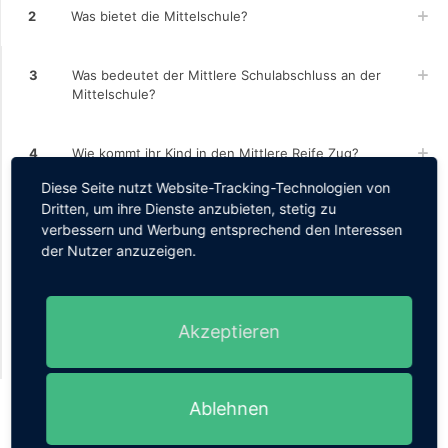
2
Was bietet die Mittelschule?
3
Was bedeutet der Mittlere Schulabschluss an der
Mittelschule?
4
Wie kommt ihr Kind in den Mittlere Reife Zug?
Diese Seite nutzt Website-Tracking-Technologien von
Dritten, um ihre Dienste anzubieten, stetig zu
5
Ist eine Aufnahmeprüfung möglich?
verbessern und Werbung entsprechend den Interessen
der Nutzer anzuzeigen.
6
Wann melde ich mein Kind für den Mittlere Reife Zug
an?
Akzeptieren
7
Wichtig:
Ablehnen
Haben Sie Fragen? Kontaktieren Sie uns!