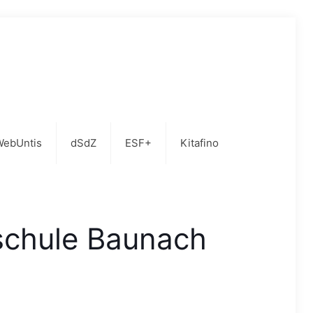
WebUntis
dSdZ
ESF+
Kitafino
schule Baunach