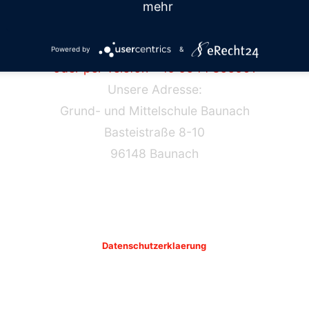
mehr
Haben Sie Fragen? Kontaktieren Sie uns!
per Mail
Powered by
&
oder per Telefon +49 9544 855901
Unsere Adresse:
Grund- und Mittelschule Baunach
Basteistraße 8-10
96148 Baunach
Datenschutzerklaerung