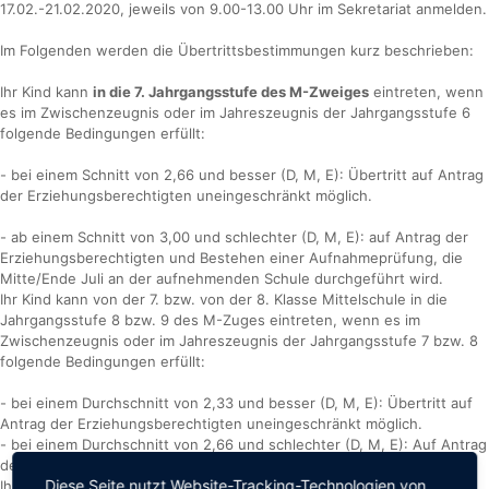
17.02.-21.02.2020, jeweils von 9.00-13.00 Uhr im Sekretariat anmelden.
Im Folgenden werden die Übertrittsbestimmungen kurz beschrieben:
Ihr Kind kann
in die 7. Jahrgangsstufe des M-Zweiges
eintreten, wenn
es im Zwischenzeugnis oder im Jahreszeugnis der Jahrgangsstufe 6
folgende Bedingungen erfüllt:
- bei einem Schnitt von 2,66 und besser (D, M, E): Übertritt auf Antrag
der Erziehungsberechtigten uneingeschränkt möglich.
- ab einem Schnitt von 3,00 und schlechter (D, M, E): auf Antrag der
Erziehungsberechtigten und Bestehen einer Aufnahmeprüfung, die
Mitte/Ende Juli an der aufnehmenden Schule durchgeführt wird.
Ihr Kind kann von der 7. bzw. von der 8. Klasse Mittelschule in die
Jahrgangsstufe 8 bzw. 9 des M-Zuges eintreten, wenn es im
Zwischenzeugnis oder im Jahreszeugnis der Jahrgangsstufe 7 bzw. 8
folgende Bedingungen erfüllt:
- bei einem Durchschnitt von 2,33 und besser (D, M, E): Übertritt auf
Antrag der Erziehungsberechtigten uneingeschränkt möglich.
- bei einem Durchschnitt von 2,66 und schlechter (D, M, E): Auf Antrag
der Erziehungsberechtigten und Bestehen einer Aufnahmeprüfung.
Diese Seite nutzt Website-Tracking-Technologien von
Ihr Kind kann in die 10. Jahrgangsstufe des M-Zuges aufgenommen