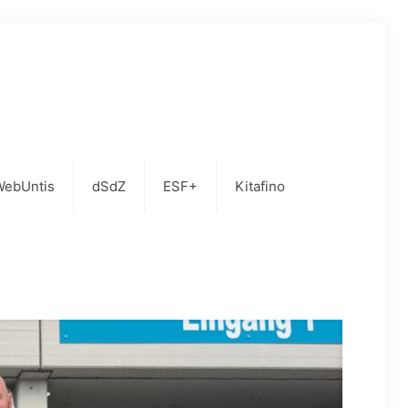
WebUntis
dSdZ
ESF+
Kitafino