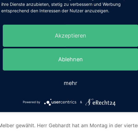
ihre Dienste anzubieten, stetig zu verbessern und Werbung
entsprechend den Interessen der Nutzer anzuzeigen.
Akzeptieren
 Aufgrund von Krankheiten und Terminnot nicht im Jugendz
Ablehnen
ng.
hte und Pflichten der SMV kennen und es fanden die Wahlen 
mehr
mitt (9a), Calvin Löffler (10m) und Alexander Schmelzer (10
Powered by
&
atten schon zahlreiche Ideen und wollen unsere Schule noc
elber gewählt. Herr Gebhardt hat am Montag in der vierte