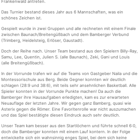
Frankenwald antreten.
Das Turnier bestand dieses Jahr aus 6 Mannschaften, was ein
schönes Zeichen ist.
Gespielt wurde in zwei Gruppen und alle rechneten mit einem Finale
zwischen Baunach/Breitengüßbach und dem Bamberger Verbund
(Trimberg, Heidelsteig, Erlöser, Gaustadt).
Doch der Reihe nach. Unser Team bestand aus den Spielern Billy-Ray,
Samu, Lee, Quentin, Julien S. (alle Baunach), Zeki, Gani und Louis
(alle Breitengüßbach).
In der Vorrunde trafen wir auf die Teams von Gastgeber Naila und die
Montessorischule aus Berg. Beide Gegner konnten wir deutlich
schlagen (28:9 und 38:6), mit teils sehr ansehnlichen Basketball. Alle
Spieler konnten in der Vorrunde Punkte machen! Da auch die
Bamberger ihre Hausaufgaben erledigten, kam es zur erwarteten
Neuauflage der letzten Jahre. Wir gegen ganz Bamberg, quasi wie
Asterix gegen die Römer. Eine Favoritenrolle war nicht auszumachen
und das Spiel bestätigte diesen Eindruck auch sehr deutlich.
Unser Team kam besser aus den Startlöchern und führte schnell 6:0,
doch die Bamberger konnten mit einem Lauf kontern. In der Folge
entwickelte sich ein wahnsinnig enges Spiel, bei dem sich keine