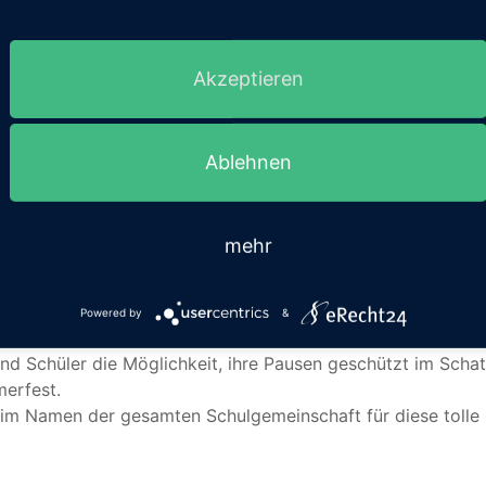
Akzeptieren
Ablehnen
ne großartige Unterstützung freuen: Die Heinz Trox Stiftun
mehr
ser Ziel“ – getreu diesem Leitgedanken der Stiftung sorgt
Powered by
&
hule.
d Schüler die Möglichkeit, ihre Pausen geschützt im Schatt
erfest.
g im Namen der gesamten Schulgemeinschaft für diese tolle