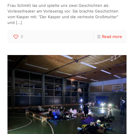
Frau Schmitt las und spielte uns zwei Geschichten als
Vorlesetheater am Vorlesetag vor. Sie brachte Geschichten
vom Kasper mit: “Der Kasper und die verhexte Großmutter”
und
[…]
9
Read more