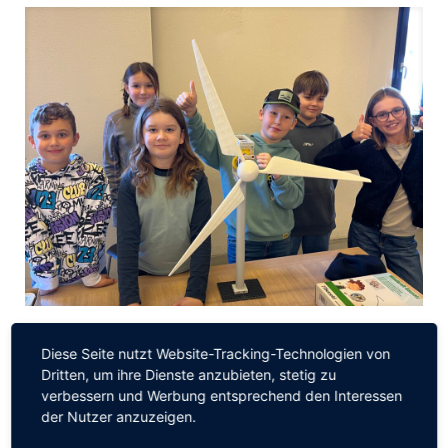
Die Klasse 4a baut eigene Windräder
Diese Seite nutzt Website-Tracking-Technologien von
Am Dienstag, den 11.11.2025 nahm die Klasse 4a an einem
Dritten, um ihre Dienste anzubieten, stetig zu
Workshop zum ThemaWindenergie im Bürgerhaus in Baunach
verbessern und Werbung entsprechend den Interessen
teil. Vor Ort angekommen, konnten wir mit unseremVorwissen
der Nutzer anzuzeigen.
aus
[…]