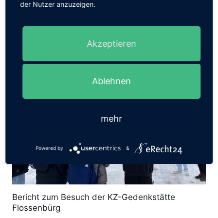
der Nutzer anzuzeigen.
14
Read more
Akzeptieren
Ablehnen
mehr
Powered by
&
Bericht zum Besuch der KZ-Gedenkstätte
Flossenbürg