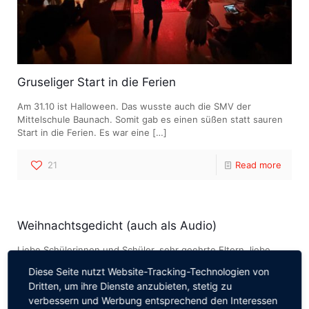
Gruseliger Start in die Ferien
Am 31.10 ist Halloween. Das wusste auch die SMV der
Mittelschule Baunach. Somit gab es einen süßen statt sauren
Start in die Ferien. Es war eine
[…]
21
Read more
Weihnachtsgedicht (auch als Audio)
Liebe Schülerinnen und Schüler, sehr geehrte Eltern, liebe
Kolleginnen und Kollegen, an alle Mitglieder der Baunacher
Diese Seite nutzt Website-Tracking-Technologien von
Schulfamilie, sehr geehrte Leserinnen und Leser, als Rektor will
Dritten, um ihre Dienste anzubieten, stetig zu
ich
[…]
verbessern und Werbung entsprechend den Interessen